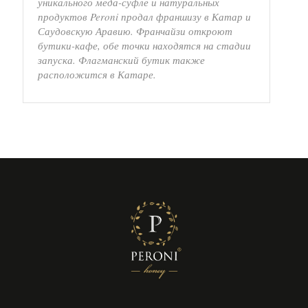
уникального меда-суфле и натуральных
продуктов Peroni продал франшизу в Катар и
Саудовскую Аравию. Франчайзи откроют
бутики-кафе, обе точки находятся на стадии
запуска. Флагманский бутик также
расположится в Катаре.