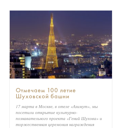
Отмечаем 100 летие
Шуховской башни
17 марта в Москве, в отеле «Азимут», мы
посетили открытие культурно-
познавательного проекта «Гений Шухова» и
торжественная церемония награждения