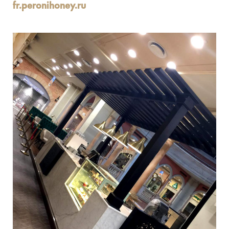
fr.peronihoney.ru